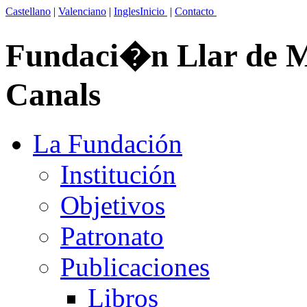
Castellano
|
Valenciano
|
Ingles
Inicio
|
Contacto
Fundaci�n Llar de Ma
Canals
La Fundación
Institución
Objetivos
Patronato
Publicaciones
Libros