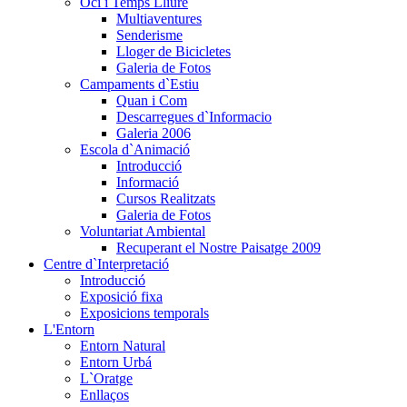
Oci i Temps Lliure
Multiaventures
Senderisme
Lloger de Bicicletes
Galeria de Fotos
Campaments d`Estiu
Quan i Com
Descarregues d`Informacio
Galeria 2006
Escola d`Animació
Introducció
Informació
Cursos Realitzats
Galeria de Fotos
Voluntariat Ambiental
Recuperant el Nostre Paisatge 2009
Centre d`Interpretació
Introducció
Exposició fixa
Exposicions temporals
L'Entorn
Entorn Natural
Entorn Urbá
L`Oratge
Enllaços