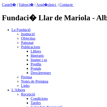
Castell�
|
Valenci�
|
Angl�s
Inici
|
Contacte
Fundaci� Llar de Mariola - Alb
La Fundació
Institució
Objectius
Patronat
Publicacions
Llibres
Itineraris
Imatge i so
Postllis
Postals
Descàrregues
Premsa
Notes de Prempsa
Links
L'Alberg
Recepció
Condicions
Tarifes