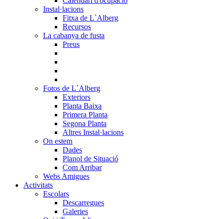
Calendari d'ocupació
Instal·lacions
Fitxa de L`Alberg
Recursos
La cabanya de fusta
Preus
Fotos de L`Alberg
Exteriors
Planta Baixa
Primera Planta
Segona Planta
Altres Instal·lacions
On estem
Dades
Planol de Situació
Com Arribar
Webs Amigues
Activitats
Escolars
Descarregues
Galeries