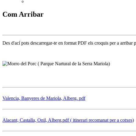
Com Arribar
Des d'ací pots descarregar-te en format PDF els croquis per a arribar p
Valencia, Banyeres de Mariola, Alberg. pdf
Alacant, Castalla, Onil, Alberg.pdf ( itinerari recomanat per a cotxes)